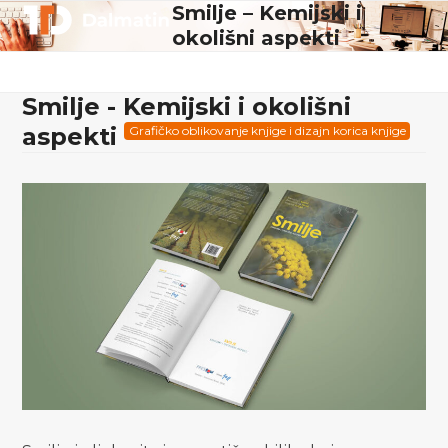
Skip
Smilje – Kemijski i
Open
Close
to
okolišni aspekti
mobile
mobile
content
menu
menu
Smilje - Kemijski i okolišni
aspekti
Grafičko oblikovanje knjige i dizajn korica knjige