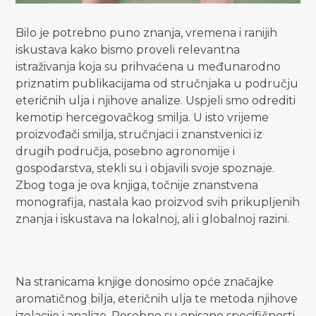
Bilo je potrebno puno znanja, vremena i ranijih
iskustava kako bismo proveli relevantna
istraživanja koja su prihvaćena u međunarodno
priznatim publikacijama od stručnjaka u području
eteričnih ulja i njihove analize. Uspjeli smo odrediti
kemotip hercegovačkog smilja. U isto vrijeme
proizvođači smilja, stručnjaci i znanstvenici iz
drugih područja, posebno agronomije i
gospodarstva, stekli su i objavili svoje spoznaje.
Zbog toga je ova knjiga, točnije znanstvena
monografija, nastala kao proizvod svih prikupljenih
znanja i iskustava na lokalnoj, ali i globalnoj razini.
Na stranicama knjige donosimo opće značajke
aromatičnog bilja, eteričnih ulja te metoda njihove
izolacije i analize. Posebno su opisane specifičnosti