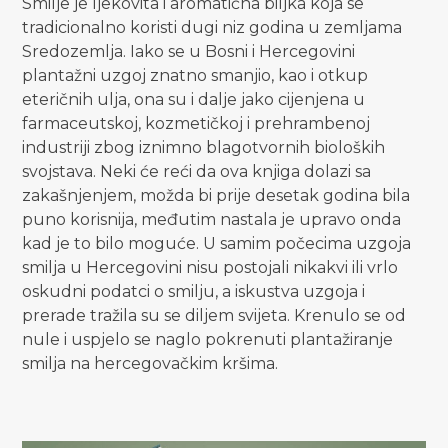
Smilje je ljekovita i aromatična biljka koja se
tradicionalno koristi dugi niz godina u zemljama
Sredozemlja. Iako se u Bosni i Hercegovini
plantažni uzgoj znatno smanjio, kao i otkup
eteričnih ulja, ona su i dalje jako cijenjena u
farmaceutskoj, kozmetičkoj i prehrambenoj
industriji zbog iznimno blagotvornih bioloških
svojstava. Neki će reći da ova knjiga dolazi sa
zakašnjenjem, možda bi prije desetak godina bila
puno korisnija, međutim nastala je upravo onda
kad je to bilo moguće. U samim počecima uzgoja
smilja u Hercegovini nisu postojali nikakvi ili vrlo
oskudni podatci o smilju, a iskustva uzgoja i
prerade tražila su se diljem svijeta. Krenulo se od
nule i uspjelo se naglo pokrenuti plantažiranje
smilja na hercegovačkim kršima.