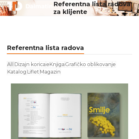
Skip
Referentna lista radova
Open
Close
to
za klijente
mobile
mobile
content
menu
menu
Referentna lista radova
All
Dizajn korica
eKnjiga
Grafičko oblikovanje
Katalog
Liflet
Magazin